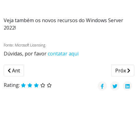
Veja também os novos recursos do Windows Server
2022!
Fonte: Microsoft Licensing
Dúvidas, por favor
contatar aqui
Previous article: Por que tenho que comprar CAL de ace
Next arti
Ant
Próx
Rating: